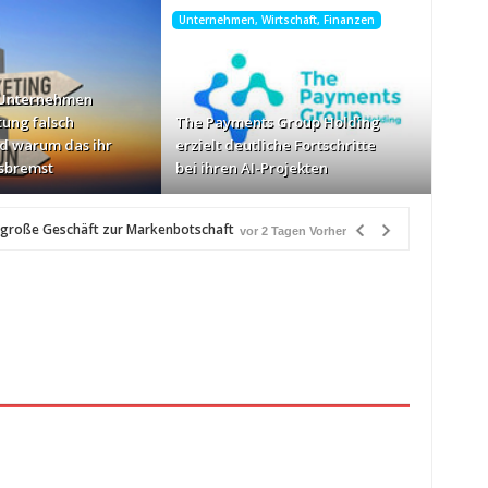
Unternehmen, Wirtschaft, Finanzen
 Unternehmen
tung falsch
The Payments Group Holding
d warum das ihr
erzielt deutliche Fortschritte
sbremst
bei ihren AI-Projekten
 große Geschäft zur Markenbotschaft
vor 2 Tagen Vorher
Vorher
Geschwindigkeiten: AOC GAMING CQ32G4ZA
vor 2 Tagen Vorher
etzlich“
vor 2 Tagen Vorher