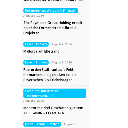
Unternehmen, Wirtschaft, Finanzen
August 7, 2026
The Payments Group Holding erzielt
deutliche Fortschritte bei ihren AI-
Projekten
Essen, Trinken
August 7, 2026
Mallorca am Elbstrand
Essen, Trinken
August 7, 2026
Rein in den Stall, rauf aufs Feld:
mitmachen und genießen bei den
Bayerischen Bio-Erlebnistagen
Computer, Information,
Telekommunikation
August 7, 2026
Monitor mit drei Geschwindigkeiten:
AOC GAMING CQ32G4ZA
Mode, Trends, Lifestyle
August 7,