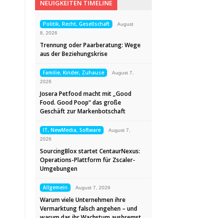
NEUIGKEITEN TIMELINE
Politik, Recht, Gesellschaft
August
8, 2026
Trennung oder Paarberatung: Wege
aus der Beziehungskrise
Familie, Kinder, Zuhause
August 7,
2026
Josera Petfood macht mit „Good
Food. Good Poop“ das große
Geschäft zur Markenbotschaft
IT, NewMedia, Software
August 7,
2026
SourcingBlox startet CentaurNexus:
Operations-Plattform für Zscaler-
Umgebungen
Allgemein
August 7, 2026
Warum viele Unternehmen ihre
Vermarktung falsch angehen – und
warum das ihr Wachstum ausbremst