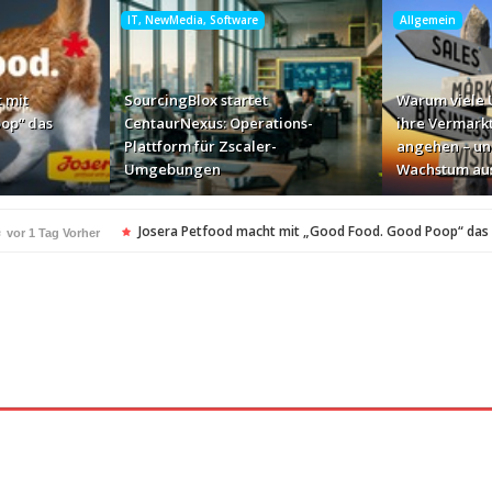
IT, NewMedia, Software
Allgemein
 mit
SourcingBlox startet
Warum viele
op“ das
CentaurNexus: Operations-
ihre Vermark
Plattform für Zscaler-
angehen – un
Umgebungen
Wachstum au
e
Josera Petfood macht mit „Good Food. Good Poop“ das
vor 1 Tag Vorher
für Zscaler-Umgebungen
vor 2 Tagen Vorher
 – und warum das ihr Wachstum ausbremst
vor 2 Tagen Vorher
i ihren AI-Projekten
Mallorca am Elbstrand
vor 2 Tagen Vorher
vor 2 Tagen 
i den Bayerischen Bio-Erlebnistagen
Monitor mit drei 
vor 2 Tagen Vorher
kassiert
„Der Elbwald ist für Menschen und Natur uners
vor 2 Tagen Vorher