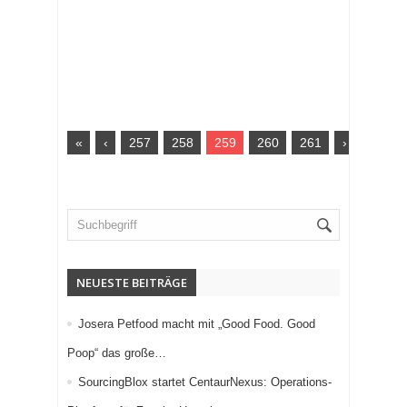
«
‹
257
258
259
260
261
›
»
NEUESTE BEITRÄGE
Josera Petfood macht mit „Good Food. Good
Poop“ das große…
SourcingBlox startet CentaurNexus: Operations-