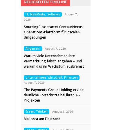
NEUIGKEITEN TIMELINE
IT, NewMedia, Software
August 7,
2026
SourcingBlox startet CentaurNexus:
Operations-Plattform für Zscaler-
Umgebungen
Allgemein
August 7, 2026
Warum viele Unternehmen ihre
Vermarktung falsch angehen – und
warum das ihr Wachstum ausbremst
Unternehmen, Wirtschaft, Finanzen
August 7, 2026
The Payments Group Holding erzielt
deutliche Fortschritte bei ihren AI-
Projekten
Essen, Trinken
August 7, 2026
Mallorca am Elbstrand