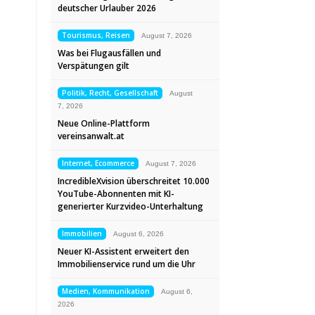
deutscher Urlauber 2026
Tourismus, Reisen
August 7, 2026
Was bei Flugausfällen und
Verspätungen gilt
Politik, Recht, Gesellschaft
August
7, 2026
Neue Online-Plattform
vereinsanwalt.at
Internet, Ecommerce
August 7, 2026
IncredibleXvision überschreitet 10.000
YouTube-Abonnenten mit KI-
generierter Kurzvideo-Unterhaltung
Immobilien
August 6, 2026
Neuer KI-Assistent erweitert den
Immobilienservice rund um die Uhr
Medien, Kommunikation
August 6,
2026