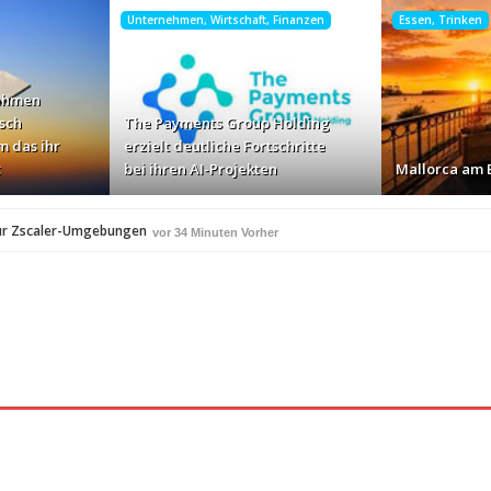
Unternehmen, Wirtschaft, Finanzen
Essen, Trinken
ehmen
sch
The Payments Group Holding
 das ihr
erzielt deutliche Fortschritte
t
bei ihren AI-Projekten
Mallorca am 
für Zscaler-Umgebungen
vor 34 Minuten Vorher
 – und warum das ihr Wachstum ausbremst
vor 3 Stunden Vorher
i ihren AI-Projekten
Mallorca am Elbstrand
vor 4 Stunden Vorher
vor 4 Stu
i den Bayerischen Bio-Erlebnistagen
vor 6 Stunden Vorher
A
350 Frauen in einer Woche angesprochen und fast n
vor 6 Stunden Vorher
Studie: Die größten Roaming-Fallen deutscher Urlauber 20
Stunden Vorher
rher