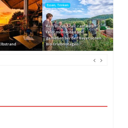
Essen, Trinken
Rein in den Stall, rauf aufs
Feld: mitmachen und
genießen bei den Bayerischen
Elbstrand
Bio-Erlebnistagen
nden Vorher
ur Körbe kassiert
vor 6 Stunden Vorher
26
vor 7 Stunden Vorher