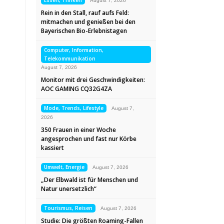
Essen, Trinken
August 7, 2026
Rein in den Stall, rauf aufs Feld:
mitmachen und genießen bei den
Bayerischen Bio-Erlebnistagen
Computer, Information,
Telekommunikation
August 7, 2026
Monitor mit drei Geschwindigkeiten:
AOC GAMING CQ32G4ZA
Mode, Trends, Lifestyle
August 7,
2026
350 Frauen in einer Woche
angesprochen und fast nur Körbe
kassiert
Umwelt, Energie
August 7, 2026
„Der Elbwald ist für Menschen und
Natur unersetzlich“
Tourismus, Reisen
August 7, 2026
Studie: Die größten Roaming-Fallen