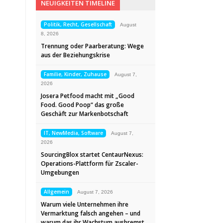
NEUIGKEITEN TIMELINE
Politik, Recht, Gesellschaft
August
8, 2026
Trennung oder Paarberatung: Wege
aus der Beziehungskrise
Familie, Kinder, Zuhause
August 7,
2026
Josera Petfood macht mit „Good
Food. Good Poop“ das große
Geschäft zur Markenbotschaft
IT, NewMedia, Software
August 7,
2026
SourcingBlox startet CentaurNexus:
Operations-Plattform für Zscaler-
Umgebungen
Allgemein
August 7, 2026
Warum viele Unternehmen ihre
Vermarktung falsch angehen – und
warum das ihr Wachstum ausbremst