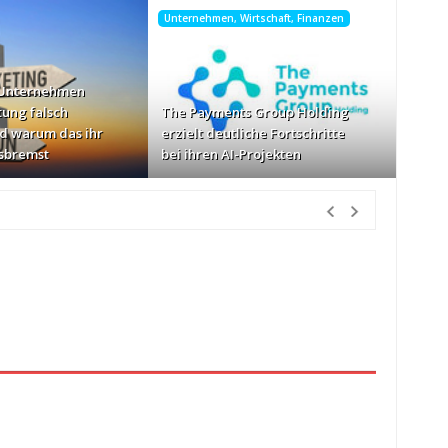
Unternehmen, Wirtschaft, Finanzen
 Unternehmen
tung falsch
The Payments Group Holding
d warum das ihr
erzielt deutliche Fortschritte
sbremst
bei ihren AI-Projekten
Vorher
Geschwindigkeiten: AOC GAMING CQ32G4ZA
vor 2 Tagen Vorher
etzlich“
vor 2 Tagen Vorher