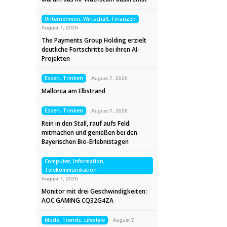
Unternehmen, Wirtschaft, Finanzen
August 7, 2026
The Payments Group Holding erzielt
deutliche Fortschritte bei ihren AI-
Projekten
Essen, Trinken
August 7, 2026
Mallorca am Elbstrand
Essen, Trinken
August 7, 2026
Rein in den Stall, rauf aufs Feld:
mitmachen und genießen bei den
Bayerischen Bio-Erlebnistagen
Computer, Information,
Telekommunikation
August 7, 2026
Monitor mit drei Geschwindigkeiten:
AOC GAMING CQ32G4ZA
Mode, Trends, Lifestyle
August 7,