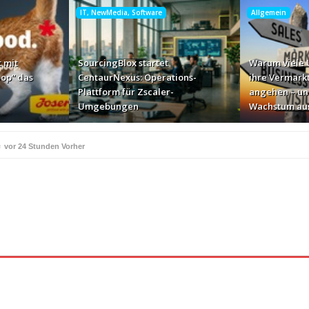
IT, NewMedia, Software
Allgemein
 mit
SourcingBlox startet
Warum viele
op“ das
CentaurNexus: Operations-
ihre Vermark
Plattform für Zscaler-
angehen – un
Umgebungen
Wachstum au
e
vor 24 Stunden Vorher
ße Geschäft zur Markenbotschaft
vor 2 Tagen Vorher
für Zscaler-Umgebungen
vor 2 Tagen Vorher
 – und warum das ihr Wachstum ausbremst
vor 2 Tagen Vorher
i ihren AI-Projekten
Mallorca am Elbstrand
vor 2 Tagen Vorher
vor 2 Tagen 
i den Bayerischen Bio-Erlebnistagen
Monitor mit drei 
vor 2 Tagen Vorher
kassiert
„Der Elbwald ist für Menschen und Natur uners
vor 2 Tagen Vorher