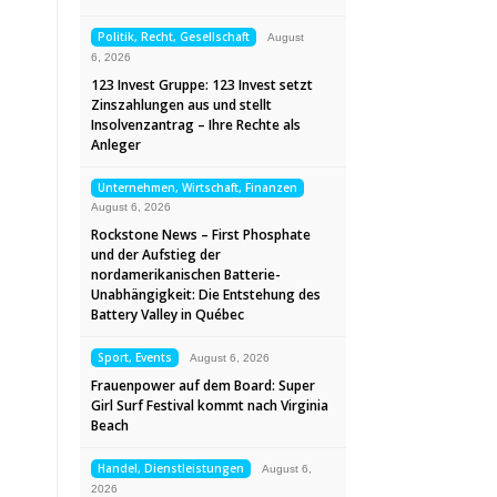
Politik, Recht, Gesellschaft
August
6, 2026
123 Invest Gruppe: 123 Invest setzt
Zinszahlungen aus und stellt
Insolvenzantrag – Ihre Rechte als
Anleger
Unternehmen, Wirtschaft, Finanzen
August 6, 2026
Rockstone News – First Phosphate
und der Aufstieg der
nordamerikanischen Batterie-
Unabhängigkeit: Die Entstehung des
Battery Valley in Québec
Sport, Events
August 6, 2026
Frauenpower auf dem Board: Super
Girl Surf Festival kommt nach Virginia
Beach
Handel, Dienstleistungen
August 6,
2026