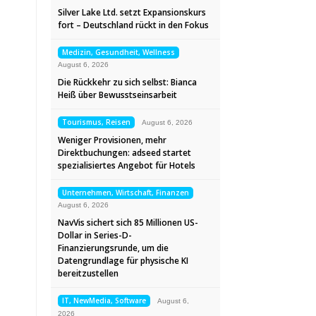
Silver Lake Ltd. setzt Expansionskurs
fort – Deutschland rückt in den Fokus
Medizin, Gesundheit, Wellness
August 6, 2026
Die Rückkehr zu sich selbst: Bianca
Heiß über Bewusstseinsarbeit
Tourismus, Reisen
August 6, 2026
Weniger Provisionen, mehr
Direktbuchungen: adseed startet
spezialisiertes Angebot für Hotels
Unternehmen, Wirtschaft, Finanzen
August 6, 2026
NavVis sichert sich 85 Millionen US-
Dollar in Series-D-
Finanzierungsrunde, um die
Datengrundlage für physische KI
bereitzustellen
IT, NewMedia, Software
August 6,
2026