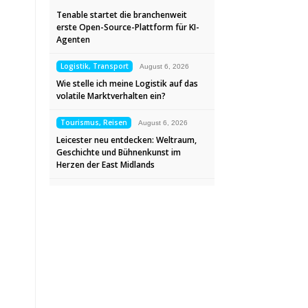
Tenable startet die branchenweit
erste Open-Source-Plattform für KI-
Agenten
Logistik, Transport
August 6, 2026
Wie stelle ich meine Logistik auf das
volatile Marktverhalten ein?
Tourismus, Reisen
August 6, 2026
Leicester neu entdecken: Weltraum,
Geschichte und Bühnenkunst im
Herzen der East Midlands