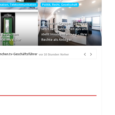
rmation, Telekommunikation
Politik, Recht, Gesellschaft
123 Invest Gruppe: 123 Invest
setzt Zinszahlungen aus und
 deutschen
stellt Insolvenzantrag – Ihre
rkt ins Visier
Rechte als Anleger
ünchen.tv-Geschäftsführer
vor 10 Stunden Vorher
e-Markt ins Visier
vor 10 Stunden Vorher
n Québec
vor 11 Stunden Vorher
Heiß über Bewusstseinsarbeit
vor 11 Stunden Vorher