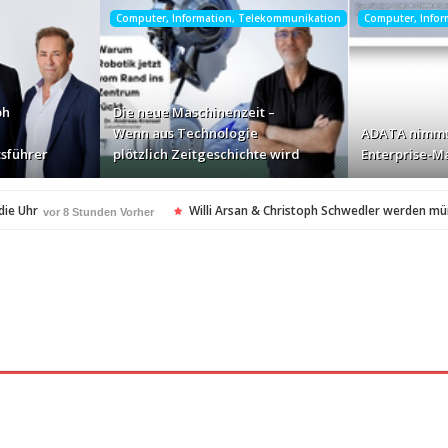
Computer, Information, Telekommunikation
Computer, Info
ph
Die neue Maschinenzeit –
Wenn aus Technologie
ADATA nimmt
sführer
plötzlich Zeitgeschichte wird
Enterprise-Ma
die Uhr
Willi Arsan & Christoph Schwedler werden m
vor 8 Stunden Vorher
itgeschichte wird
ADATA nimmt deutschen Enterpris
vor 10 Stunden Vorher
ellt Insolvenzantrag – Ihre Rechte als Anleger
vor 10 Stunden Vorher
amerikanischen Batterie-Unabhängigkeit: Die Entstehung des Battery Valley i
nach Virginia Beach
vor 11 Stunden Vorher
t in den Fokus
Die Rückkehr zu sich selbst: Bianca 
vor 11 Stunden Vorher
spezialisiertes Angebot für Hotels
vor 11 Stunden Vorher